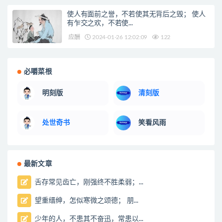
使人有面前之誉，不若使其无背后之毁； 使人
有乍交之欢，不若使...
应酬
2024-01-26 12:02:09
122
必嚼菜根
明刻版
清刻版
处世奇书
笑看风雨
最新文章
舌存常见齿亡，刚强终不胜柔弱；...
望重缙绅，怎似寒微之颂德； 朋...
少年的人，不患其不奋迅，常患以...