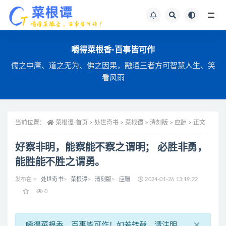
全站文章搜索
嚼得菜根香-百事皆可作
儒之中庸、道之无为、佛之因果，融通三者方可智慧人生、笑
看风雨
当前位置：
菜根谭-首页
>
处世奇书 >
菜根谭 >
清刻版 >
应酬 >
正文
好察非明，能察能不察之谓明； 必胜非勇，
能胜能不胜之谓勇。
发布在:
>
处世奇书
>
菜根谭
>
清刻版
>
应酬
2024-01-26 13:19:22
0
×
嚼得菜根香，百事皆可作！如若转载，请注明