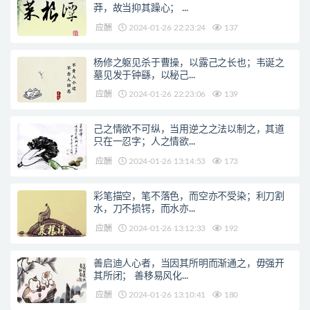
莽，故当抑其躁心； ...
应酬
2024-01-26 22:23:24
137
杨修之躯见杀于曹操，以露己之长也；韦诞之
墓见发于钟繇，以秘己...
应酬
2024-01-26 22:23:06
139
己之情欲不可纵，当用逆之之法以制之，其道
只在一忍字；人之情欲...
应酬
2024-01-26 13:14:53
173
彩笔描空，笔不落色，而空亦不受染；利刀割
水，刀不损锷，而水亦...
应酬
2024-01-26 13:12:33
192
善启迪人心者，当因其所明而渐通之，毋强开
其所闭； 善移易风化...
应酬
2024-01-26 13:10:41
180