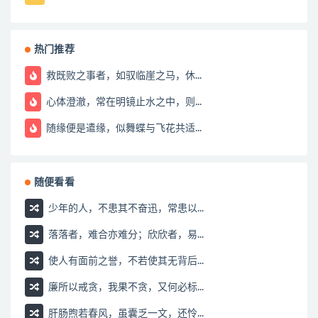
热门推荐
救既败之事者，如驭临崖之马，休...
心体澄澈，常在明镜止水之中，则...
随缘便是遣缘，似舞蝶与飞花共适...
随便看看
少年的人，不患其不奋迅，常患以...
落落者，难合亦难分；欣欣者，易...
使人有面前之誉，不若使其无背后...
廉所以戒贪，我果不贪，又何必标...
肝肠煦若春风，虽囊乏一文，还怜...