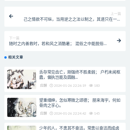
上一篇
己之情欲不可纵，当用逆之之法以制之，其道只在一忍
字；人之情欲不可拂，当用顺之 之法以调之，其道只在
一恕字。今人皆恕以适己而忍以制人，毋乃不可乎！
下一篇
随时之内善救时，若和风之消酷暑； 混俗之中能脱俗，
似淡月之映轻云。
相关文章
舌存常见齿亡，刚强终不胜柔弱； 户朽未闻枢
蠹，偏执岂能及圆融...
应酬
2024-01-26 22:26:19
183
望重缙绅，怎似寒微之颂德； 朋来海宇，何如
骨肉之孚心。
应酬
2024-01-26 22:24:42
145
少年的人，不患其不奋迅，常患以奋迅而成卤