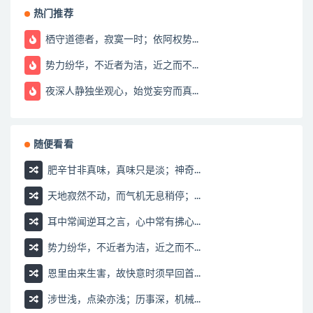
热门推荐
栖守道德者，寂寞一时；依阿权势...
势力纷华，不近者为洁，近之而不...
夜深人静独坐观心，始觉妄穷而真...
随便看看
肥辛甘非真味，真味只是淡；神奇...
天地寂然不动，而气机无息稍停；...
耳中常闻逆耳之言，心中常有拂心...
势力纷华，不近者为洁，近之而不...
恩里由来生害，故快意时须早回首...
涉世浅，点染亦浅；历事深，机械...