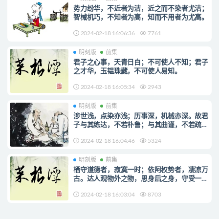
势力纷华，不近者为洁，近之而不染者尤洁；
智械机巧，不知者为高，知而不用者为尤高。
2024-02-18 16:06:36
7761
明刻版
前集
君子之心事，天青日白；不可使人不知；君子
之才华，玉韫珠藏，不可使人易知。
2024-02-18 16:05:34
2943
明刻版
前集
涉世浅，点染亦浅；历事深，机械亦深。故君
子与其练达，不若朴鲁；与其曲谨，不若疏
狂。
2024-02-18 16:04:46
5324
明刻版
前集
栖守道德者，寂寞一时；依阿权势者，凄凉万
古。达人观物外之物，思身后之身，守受一时
之寂寞，毋取万古之凄凉。
2024-02-18 16:03:04
8703