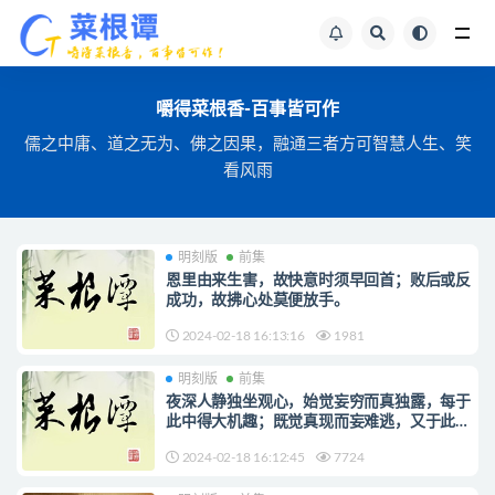
全站文章搜索
嚼得菜根香-百事皆可作
儒之中庸、道之无为、佛之因果，融通三者方可智慧人生、笑
看风雨
明刻版
前集
恩里由来生害，故快意时须早回首；败后或反
成功，故拂心处莫便放手。
2024-02-18 16:13:16
1981
明刻版
前集
夜深人静独坐观心，始觉妄穷而真独露，每于
此中得大机趣；既觉真现而妄难逃，又于此中
得大惭忸。
2024-02-18 16:12:45
7724