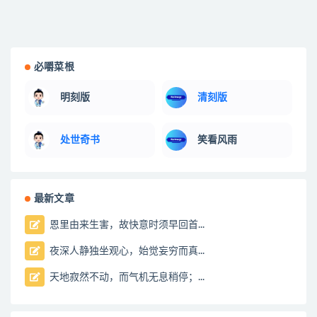
必嚼菜根
明刻版
清刻版
处世奇书
笑看风雨
最新文章
恩里由来生害，故快意时须早回首...
夜深人静独坐观心，始觉妄穷而真...
天地寂然不动，而气机无息稍停；...