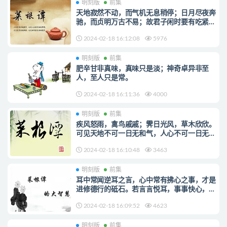
明刻版
前集
天地寂然不动，而气机无息稍停；日月尽夜奔
驰，而贞明万古不易；故君子闲时要有吃紧的
心思，忙处要有悠闲的趣味。
2024-02-18 16:12:08
5976
明刻版
前集
肥辛甘非真味，真味只是淡；神奇卓异非至
人，至人只是常。
2024-02-18 16:11:36
4000
明刻版
前集
疾风怒雨，禽鸟戚戚；霁日光风，草木欣欣。
可见天地不可一日无和气，人心不可一日无喜
神。
2024-02-18 16:10:48
3463
明刻版
前集
耳中常闻逆耳之言，心中常有拂心之事，才是
进修德行的砥石。若言言悦耳，事事快心，便
把此生埋在鸩毒中矣。
2024-02-18 16:09:52
4623
明刻版
前集