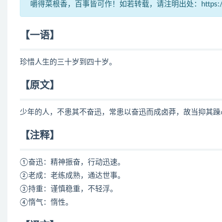
嚼得菜根香，百事皆可作！如若转载，请注明出处：https://www.ca
【一语】
珍惜人生的三十岁到四十岁。
【原文】
少年的人，不患其不奋迅，常患以奋迅而成卤莽，故当抑其躁
【注释】
①奋迅：精神振奋，行动迅速。
②老成：老练成熟，通达世事。
③持重：谨慎稳重，不轻浮。
④惰气：惰性。