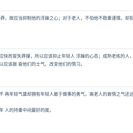
 莽，故应当抑制他的浮躁之心；对于老人，不怕他不稳重谨慎，却担
应快而冒失莽撞，所以应该抑止年轻人 浮躁的心态；成熟老练的人
以应该振 奋他们的士气、改变他们的惰习。
不 再年轻气盛却拥有年轻人敢于做事的勇气，离老人的衰惰之气还
年 人的持重中间最好的度。