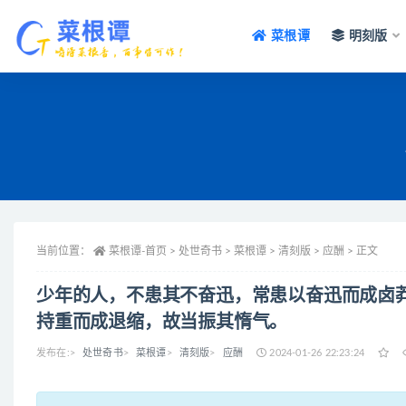
菜根谭
明刻版
全站
当前位置：
菜根谭-首页
>
处世奇书 >
菜根谭 >
清刻版 >
应酬 >
正文
少年的人，不患其不奋迅，常患以奋迅而成卤
持重而成退缩，故当振其惰气。
发布在:
>
处世奇书
>
菜根谭
>
清刻版
>
应酬
2024-01-26 22:23:24