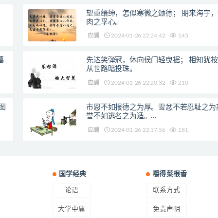
望重缙绅，怎似寒微之颂德； 朋来海宇
肉之孚心。
应酬
2024-01-26 22:24:42
145
墓
先达笑弹冠，休向侯门轻曳裾； 相知犹
从世路暗投珠。
应酬
2024-01-26 22:20:32
210
图
市恩不如报德之为厚。雪忿不若忍耻之为
誉不如逃名之为适。...
应酬
2024-01-26 22:17:56
181
国学经典
嚼得菜根香
论语
联系方式
大学中庸
免责声明