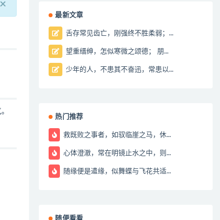
×
最新文章
舌存常见齿亡，刚强终不胜柔弱；...
望重缙绅，怎似寒微之颂德； 朋...
少年的人，不患其不奋迅，常患以...
气。
热门推荐
救既败之事者，如驭临崖之马，休...
心体澄澈，常在明镜止水之中，则...
随缘便是遣缘，似舞蝶与飞花共适...
随便看看