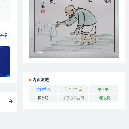
。
链接
内页友链
特价域名
知产工作室
学国学
国学班
弟子规公益网
申请友链