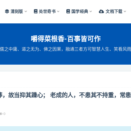
清刻版
处世奇书
国学经典
文档下载
文章搜索
嚼得菜根香-百事皆可作
儒之中庸、道之无为、佛之因果，融通三者方可智慧人生、笑看风
莽，故当抑其躁心； 老成的人，不患其不持重，常
0