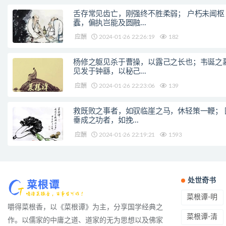
舌存常见齿亡，刚强终不胜柔弱； 户朽未闻枢
蠹，偏执岂能及圆融...
应酬
2024-01-26 22:26:19
182
杨修之躯见杀于曹操，以露己之长也；韦诞之
见发于钟繇，以秘己...
应酬
2024-01-26 22:23:06
139
救既败之事者，如驭临崖之马，休轻策一鞭； 
垂成之功者，如挽...
应酬
2024-01-26 22:19:21
1593
处世奇书
菜根谭-明
嚼得菜根香，以《菜根谭》为主，分享国学经典之
菜根谭-清
作。以儒家的中庸之道、道家的无为思想以及佛家