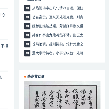
从热闹场中出几句清冷言语，便扫...
 心
功名富贵，直从灭处观究竟，则贪...
膻秽则蝇蚋丛嘬，芳馨则蜂蝶交侵...
持身如泰山九鼎凝然不动，则愆尤...
苍蝇附骥，捷则捷矣，难辞处后之...
，不担
遇大事矜持者，小事必纵弛；处明...
感谢赞助商
远，