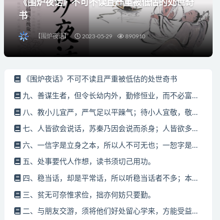
《围炉夜话》不可不读且严重被低估的处世奇
书
【围炉夜话】
2023-05-29
890910
《围炉夜话》不可不读且严重被低估的处世奇书
九、善谋生者，但令长幼内外，勤修恒业，而不必富...
八、教小儿宜严，严气足以平躁气；待小人宜敬，敬...
七、人皆欲会说话，苏秦乃因会说而杀身；人皆欲多...
六、一信字是立身之本，所以人不可无也；一恕字是...
五、处事要代人作想，读书须切己用功。
四、稳当话，却是平常话，所以听稳当话者不多；本...
三、贫无可奈惟求俭，拙亦何妨只要勤。
二、与朋友交游，须将他们好处留心学来，方能受益...