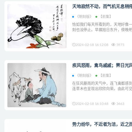
天地寂然不动，而气机无息稍停
《明刻版》
【前集】
恰如我们每天所看到的，天地好像
刻也没停止。早晨旭日东升，傍晚
可在宇宙中，日月的光明却是永恒不变
2024-02-18 16:12:08
5975
疾风怒雨，禽鸟戚戚；霁日光风
《明刻版》
【前集】
在狂风暴雨的天气中，连飞禽都感
连草木也呈现出欣欣向荣。由此可
气，而人间也不可以一天没有欢欣之气
2024-02-18 16:10:48
3463
势力纷华，不近者为洁，近之而