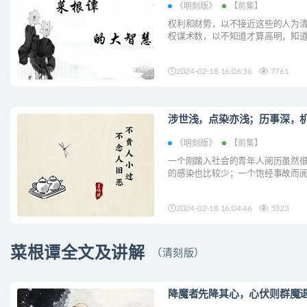
《明刻版》
【前集】
权利和财势，以不接近这些的人为
权谋术数，以不知道才算高明，知道而
2024-02-18 16:06:36
7761
涉世浅，点染亦浅；历事深，机
《明刻版》
【前集】
一个刚踏入社会的青年人阅历虽然
的感染也比较少；一个饱经事故而
加。所以一个有修养的君子，与其讲究
2024-02-18 16:04:46
5323
菜根谭全文及讲解
（清刻版）
降魔者先降其心，心伏则群魔退