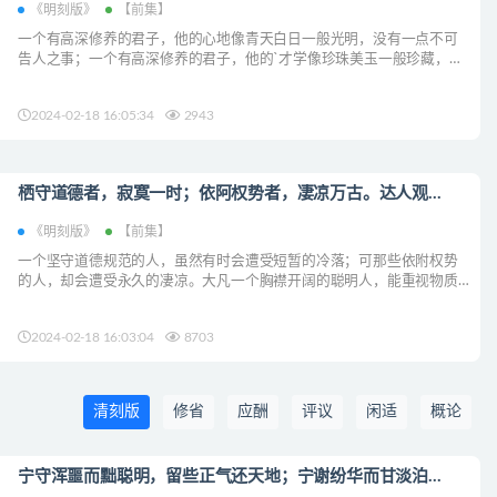
《明刻版》
【前集】
一个有高深修养的君子，他的心地像青天白日一般光明，没有一点不可
告人之事；一个有高深修养的君子，他的`才学像珍珠美玉一般珍藏，绝
对不轻易让人知道。...
2024-02-18 16:05:34
2943
栖守道德者，寂寞一时；依阿权势者，凄凉万古。达人观...
《明刻版》
【前集】
一个坚守道德规范的人，虽然有时会遭受短暂的冷落；可那些依附权势
的人，却会遭受永久的凄凉。大凡一个胸襟开阔的聪明人，能重视物质
以外的精神价值，并且又能顾及到死后的...
2024-02-18 16:03:04
8703
清刻版
修省
应酬
评议
闲适
概论
宁守浑噩而黜聪明，留些正气还天地；宁谢纷华而甘淡泊...