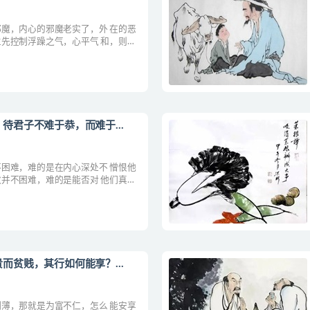
魔，内心的邪魔老实了，外 在的恶
先控制浮躁之气，心平气 和，则外
待君子不难于恭，而难于...
困难，难的是在内心深处不 憎恨他
并不困难，难的是能否对 他们真正
而贫贱，其行如何能享？...
薄，那就是为富不仁，怎么 能安享