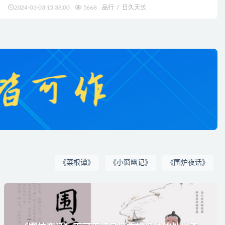
2024-03-03 15:38:00
5668
品行
日久天长
《菜根谭》
《小窗幽记》
《围炉夜话》