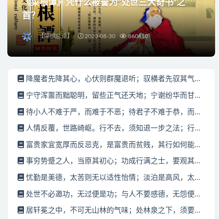
《菜根谭》凭什么被誉为“处世三大奇书”之
首？
【菜根总谭】
2023-08-30
860410
降魔者先降其心，心伏则群魔退听；驭横者先驭其气...
宁守浑噩而黜聪明，留些正气还天地；宁谢纷华而甘...
待小人不难于严，而难于不恶；待君子不难于恭，而...
人情反覆，世路崎岖。行不去，须知退一步之法；行...
富贵家宜宽厚而反忌克，是富贵而贫贱，其行如何能...
事穷势蹙之人，当原其初心；功成行满之士，要观其...
忧勤是美德，太苦则无以适性怡情；淡泊是高风，太...
处世不必邀功，无过便是功；与人不要感德，无怨便...
居轩冕之中，不可无山林的气味；处林泉之下，须要...