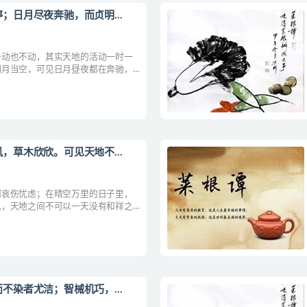
；日月尽夜奔驰，而贞明...
一动也不动，其实天地的活动一时一
明月当空，可见日月昼夜都在奔驰，
的...
，草木欣欣。可见天地不...
到哀伤忧虑；在晴空万里的日子里，
见，天地之间不可以一天没有和祥之
。...
不染者尤洁；智械机巧，...