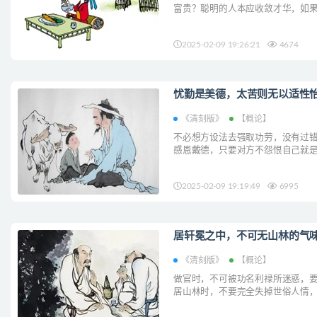
富贵？聪明的人本应收敛才华，如果
昧，这种毛病怎能让他成功？...
2025-02-09 19:26:21
4674
忧勤是美德，太苦则无以适性怡
《清刻版》
【概论】
不必想方设法去强取功劳，没有过
感恩戴德，只要对方不怨恨自己就是恩
2025-02-09 19:19:49
6995
居轩冕之中，不可无山林的气味
《清刻版》
【概论】
做官时，不可被功名利禄所迷惑，
居山林时，不要完全失掉世俗人情，心