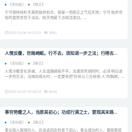
《清刻版》
【概论】
宁可保持纯朴天真而抛弃机诈，保留一些刚正之气在天地；宁可 抛弃世
俗的富贵而甘于淡泊，给天地留下点纯洁清白。...
2025-03-08 14:22:35
3081
人情反覆，世路崎岖。行不去，须知退一步之法；行得去...
《清刻版》
【概论】
人情冷暖变化多端，人生道路崎岖不平。当遇到死胡同时，必须 明白退
一步的方法；当顺风顺水时，一定要有把“好处让三分给他 人”的胸襟。...
2025-02-09 19:28:53
8318
事穷势蹙之人，当原其初心；功成行满之士，要观其末路...
《清刻版》
【概论】
事业陷入困境的人，应该返回去检查下初心；事业成功的人，要观察其