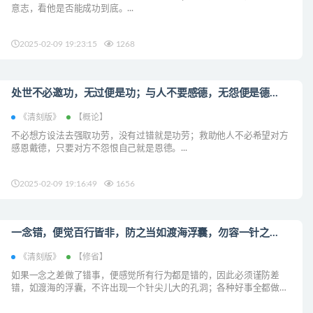
意志，看他是否能成功到底。...
2025-02-09 19:23:15
1268
处世不必邀功，无过便是功；与人不要感德，无怨便是德...
《清刻版》
【概论】
不必想方设法去强取功劳，没有过错就是功劳；救助他人不必希望对方
感恩戴德，只要对方不怨恨自己就是恩德。...
2025-02-09 19:16:49
1656
一念错，便觉百行皆非，防之当如渡海浮囊，勿容一针之...
《清刻版》
【修省】
如果一念之差做了错事，便感觉所有行为都是错的，因此必须谨防差
错，如渡海的浮囊，不许出现一个针尖儿大的孔洞；各种好事全都做
过，才能使人一生无愧无悔，因此需要努力修...