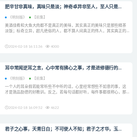
肥辛甘非真味，真味只是淡；神奇卓异非至人，至人只是...
《明刻版》
【前集】
美酒佳肴和大鱼大肉都不是真正的美味，其实真正的美味只是那些精茶
淡饭；标奇立异，超凡绝俗的人，都不算人间真正的伟人，其实真正的
伟人只是那些平凡无奇的人。...
2024-02-18 16:11:36
4000
耳中常闻逆耳之言，心中常有拂心之事，才是进修德行的...
《明刻版》
【前集】
一个人的耳朵假若能常听些不中听的话，心里经常想些不如意的事，这
才是敦品励德的好教训。反之，若每句话都好听，每件事都很称心，那
就等于把自己的一生葬送在剧毒之中了。...
2024-02-18 16:09:52
4622
君子之心事，天青日白；不可使人不知；君子之才华，玉...