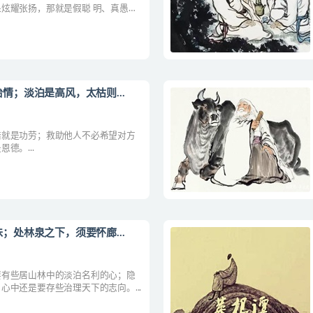
炫耀张扬，那就是假聪 明、真愚
情；淡泊是高风，太枯则...
错就是功劳；救助他人不必希望对方
德。...
；处林泉之下，须要怀廊...
要有些居山林中的淡泊名利的心；隐
中还是要存些治理天下的志向。...