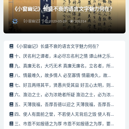
《小窗幽记》长盛不衰的语言文字魅力何在？
【小窗幽记】
2023-05-29
201314
《小窗幽记》长盛不衰的语言文字魅力何在？
十、厌名利之谭者，未必尽忘名利之情 谭山林之乐...
九、真廉无名，大巧无术 真廉无廉名，立名者，所...
八、情最难久，故多情人 必至寡情 情最难久，故...
七、好丑两得其平，贤愚共受其益 好丑心太明，则...
六、澹泊之士，必为浓艳者所疑 澹泊之士，必为浓...
五、天薄我福，吾厚吾德以迎之 天薄我福，吾厚吾...
四、使人有面前之誉，不若使人无背后之毁 使人有...
三、市恩不如报德之为厚 市恩不如报德之为厚，要...