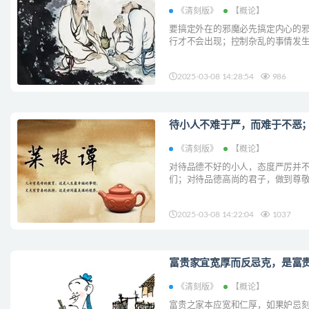
《清刻版》
【概论】
要搞定外在的邪魔必先搞定内心的邪
行才不会出现；控制杂乱的事情发生
来的纷杂事物就不能侵扰内心。...
2025-03-08 14:28:54
986
待小人不难于严，而难于不恶；
《清刻版》
【概论】
对待品德不好的小人，态度严厉并不
们；对待品德高尚的君子，做到尊敬
彬彬有礼。...
2025-03-08 14:22:04
1037
富贵家宜宽厚而反忌克，是富贵
《清刻版》
【概论】
富贵之家本应宽和仁厚，如果妒忌刻