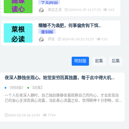
了凡四训
改过之法
2024-01-29 11:17:55
145
糟糠不为彘肥，何事偏贪钩下饵...
清刻版
评议
2024-01-26 22:51:25
153
明刻版
前集
后集
夜深人静独坐观心，始觉妄穷而真独露，每于此中得大机...
《明刻版》
【前集】
一个人在夜深人静时，自己独自静静坐着观察自己的内心，才会发现自
己的妄心全消而真心流露，当此真心流露之际，觉得精神十分舒畅，应
用自在之机油然而生；若这种真心能常有...
2024-02-18 16:12:45
7724