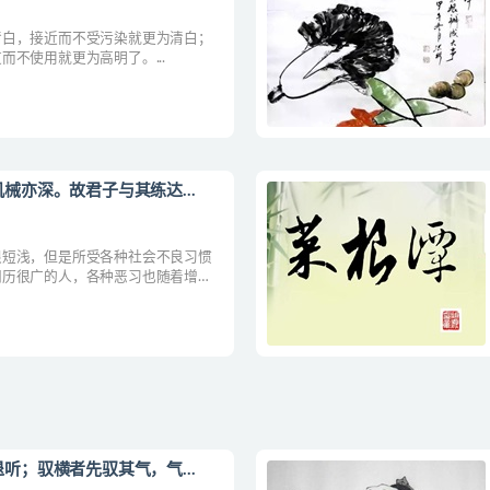
清白，接近而不受污染就更为清白；
不使用就更为高明了。...
械亦深。故君子与其练达...
很短浅，但是所受各种社会不良习惯
阅历很广的人，各种恶习也随着增
做事...
听；驭横者先驭其气，气...