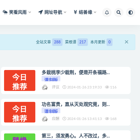
笑看风雨
网址导航
结善缘
×
全站文章
288
菜根谭
217
本月更新
0
多栽桃李少栽荆，便是开条福路...
清刻版
评议
2024-01-26 23:19:33
116
功名富贵，直从灭处观究竟，则...
清刻版
应酬
2024-01-26 13:41:13
168
第三，须发勇心。人不改过，多...