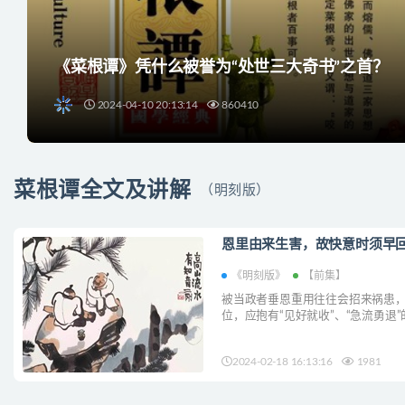
《菜根谭》凭什么被誉为“处世三大奇书”之首？
2024-04-10 20:13:14
860410
菜根谭全文及讲解
（明刻版）
恩里由来生害，故快意时须早回
《明刻版》
【前集】
被当政者垂恩重用往往会招来祸患
位，应抱有“见好就收”、“急流勇退
反而使人走上成功之路，因此遭受...
2024-02-18 16:13:16
1981