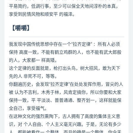
平易简约，低调行事，至少可以保全天地间淳朴的本真，
享受到民情风物和顺安平 的福泽。
【嚼嚼】
我发现中国传统思想中存在一个“拉齐定律” ：所有人必须
保持 高度一致，不能有鹤立鸡群的人，也不能有武大郎般
的人，大家都一 样高矮。
这个定律的反面就是，枪打出头鸟，树大招风，敢为天下
先的人 非死不可，等等。
你翻遍历史，会发现“拉齐定律”在处处发挥作用，冒尖的人
被 认为不吉利，木秀于林，风肯定搞你，所以你要和大家
保持一致，平 平淡淡、普普通通、整齐划一，这样就能保
全自己，享受福气。
在这种文化的强烈熏陶下，古人拥有了高度的集体主义意
识，对 个人自由、个人主义毫无兴趣。于是，无论有多少
人，都能被看作一 个整体，而且的确是一个整体。你今天