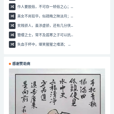
作人要脱俗，不可存一矫俗之心；...
美女不尚铅华，似疏梅之映淡月；...
贫贱骄人，虽涉虚骄，还有几分侠...
簪缨之士，常不及孤寒之子可以抗...
失血于杯中，堪笑猩猩之嗜酒； ...
感谢赞助商