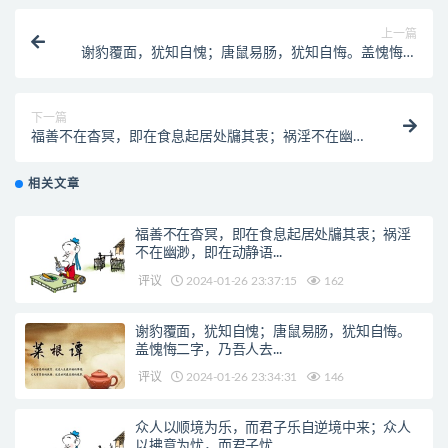
上一篇
谢豹覆面，犹知自愧；唐鼠易肠，犹知自悔。盖愧悔二
字，乃吾人去恶迁善之门，起死 回生之路也。人生若无
此念头，便是既死之寒灰，已枯之槁木矣。何处讨些生
理？
下一篇
福善不在杳冥，即在食息起居处牖其衷；祸淫不在幽
渺，即在动静语默间夺其魄。可见 人之精爽常通于天，
天之威命即寓于人，天人岂相远哉！
相关文章
福善不在杳冥，即在食息起居处牖其衷；祸淫
不在幽渺，即在动静语...
评议
2024-01-26 23:37:15
162
谢豹覆面，犹知自愧；唐鼠易肠，犹知自悔。
盖愧悔二字，乃吾人去...
评议
2024-01-26 23:34:31
146
众人以顺境为乐，而君子乐自逆境中来；众人
以拂意为忧，而君子忧...