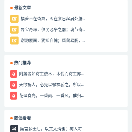
最新文章
福善不在杳冥，即在食息起居处牖...
异宝奇琛，俱民必争之器；瑰节奇...
谢豹覆面，犹知自愧；唐鼠易肠，...
热门推荐
附势者如寄生依木，木伐而寄生亦...
天欲祸人，必先以微福骄之，所以...
花逞春光，一番雨、一番风，催归...
随便看看
廉官多无后，以其太清也；痴人每...